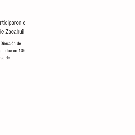
ticiparon en
de Zacahuil
Dirección de
 que fueron 106
so de...