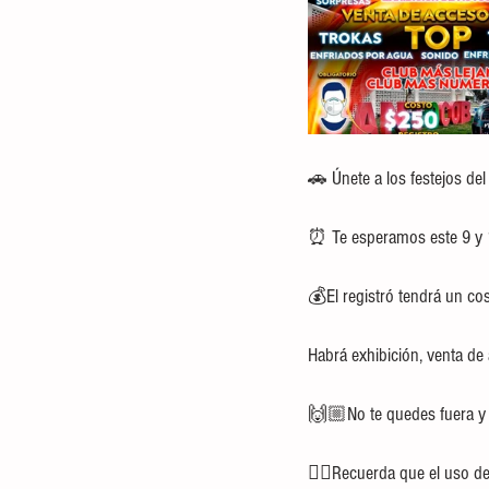
🚗 Únete a los festejos del
⏰ Te esperamos este 9 y 1
💰El registró tendrá un co
Habrá exhibición, venta d
🙌🏼No te quedes fuera y 
👉🏼Recuerda que el uso d