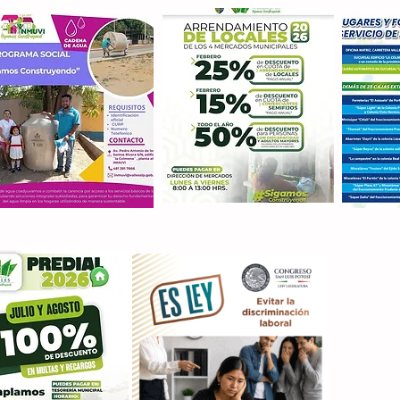
Con M