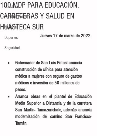
100 MDP PARA EDUCACIÓN,
Huasteca
CARRETERAS Y SALUD EN
San Luis Potosí
HUASTECA SUR
Nacional
Jueves 17 de marzo de 2022 
Deportes
Seguridad
Gobernador de San Luis Potosí anuncia 
construcción de clínica para atención 
médica a mujeres con seguro de gastos 
médicos e inversión de 50 millones de 
pesos. 
Arranca obras en el plantel de Educación 
Media Superior a Distancia y de la carretera 
San Martín- Tamazunchale, además anuncia 
modernización del camino San Francisco- 
Tamán. 