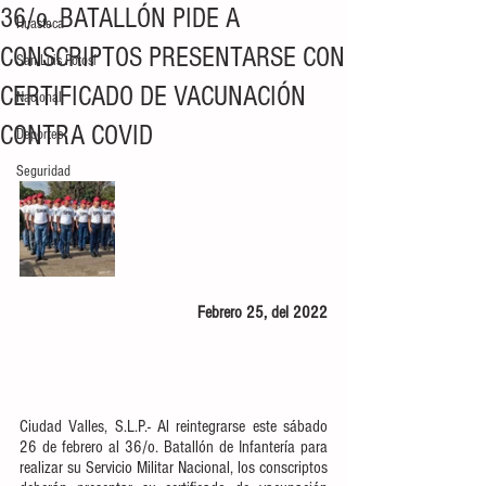
36/o. BATALLÓN PIDE A
Huasteca
CONSCRIPTOS PRESENTARSE CON
San Luis Potosí
CERTIFICADO DE VACUNACIÓN
Nacional
CONTRA COVID
Deportes
Seguridad
Febrero 25, del 2022
Ciudad Valles, S.L.P.- Al reintegrarse este sábado 
26 de febrero al 36/o. Batallón de Infantería para 
realizar su Servicio Militar Nacional, los conscriptos 