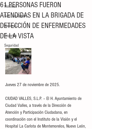
61 PERSONAS FUERON
Huasteca
ATENDIDAS EN LA BRIGADA DE
San Luis Potosí
DETECCIÓN DE ENFERMEDADES
Nacional
DE LA VISTA
Deportes
Seguridad
Jueves 27 de noviembre de 2025.
CIUDAD VALLES, S.L.P. – El H. Ayuntamiento de 
Ciudad Valles, a través de la Dirección de 
Atención y Participación Ciudadana, en 
coordinación con el Instituto de la Visión y el 
Hospital La Carlota de Montemorelos, Nuevo León, 