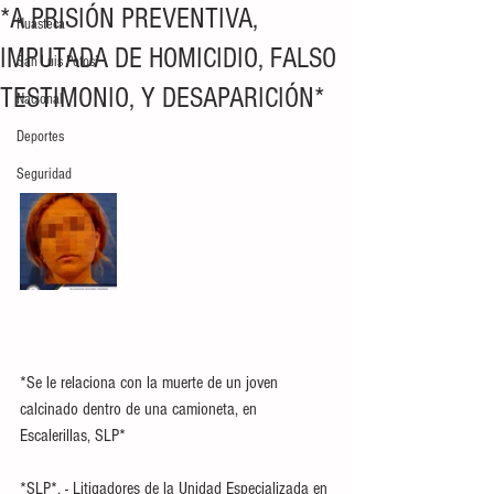
*A PRISIÓN PREVENTIVA,
Huasteca
IMPUTADA DE HOMICIDIO, FALSO
San Luis Potosí
TESTIMONIO, Y DESAPARICIÓN*
Nacional
Deportes
Seguridad
*Se le relaciona con la muerte de un joven 
calcinado dentro de una camioneta, en 
Escalerillas, SLP*
*SLP*. - Litigadores de la Unidad Especializada en 