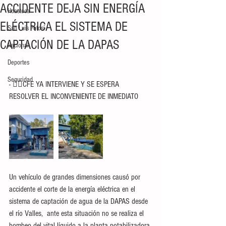
ACCIDENTE DEJA SIN ENERGÍA
Huasteca
ELÉCTRICA EL SISTEMA DE
San Luis Potosí
CAPTACIÓN DE LA DAPAS
Nacional
Deportes
Seguridad
- 👷‍♂️CFE YA INTERVIENE Y SE ESPERA 
RESOLVER EL INCONVENIENTE DE INMEDIATO 
Un vehículo de grandes dimensiones causó por 
accidente el corte de la energía eléctrica en el 
sistema de captación de agua de la DAPAS desde 
el río Valles,  ante esta situación no se realiza el 
bombeo del vital líquido a la planta potabilizadora 