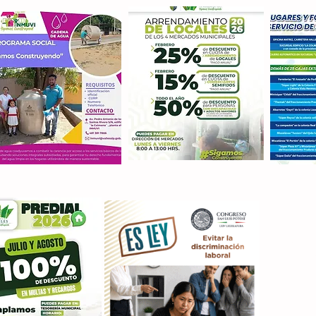
Con M