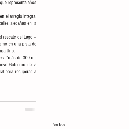
a que representa años 
n el arreglo integral 
lles aledañas en la 
el rescate del Lago –
omo en una pista de 
nga Uno. 
es: “más de 300 mil 
uevo Gobierno de la 
al para recuperar la 
Ver todo