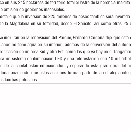
ce en sus 215 hectáreas de territorio total el lastre de la herencia maldit
 de omisión de gobiernos insensibles.
 detalló que la inversión de 225 millones de pesos también será invertida e
e la Magdalena en su totalidad, desde El Saucito, así como otras 25 ca
 
e incluirán en la renovación del Parque, Gallardo Cardona dijo que está 
ños no tiene agua en su interior-, además de la conversión del autódr
 edificación de un área Kid y otra Pet, como las que ya hay en el Tangama
ará un sistema de iluminación LED y una reforestación con 10 mil árbol
te de la capital están emocionados y esperando esta gran obra del n
ardona, añadiendo que estas acciones forman parte de la estrategia integr
las familias potosinas.