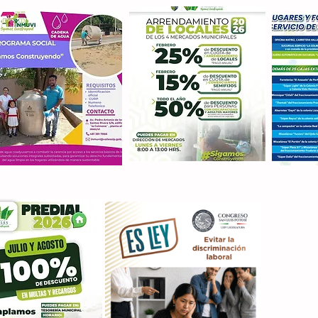
Con M