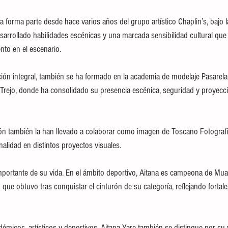
ana forma parte desde hace varios años del grupo artístico Chaplin’s, bajo l
sarrollado habilidades escénicas y una marcada sensibilidad cultural que 
nto en el escenario.
ón integral, también se ha formado en la academia de modelaje Pasarela, 
Trejo, donde ha consolidado su presencia escénica, seguridad y proyecc
ón también la han llevado a colaborar como imagen de Toscano Fotografí
nalidad en distintos proyectos visuales.
importante de su vida. En el ámbito deportivo, Aitana es campeona de Mua
o que obtuvo tras conquistar el cinturón de su categoría, reflejando fortale
émicos, artísticos y deportivos, Aitana Yare también se distingue por su 