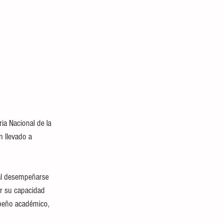
ia Nacional de la 
 llevado a 
 al desempeñarse 
or su capacidad 
peño académico, 