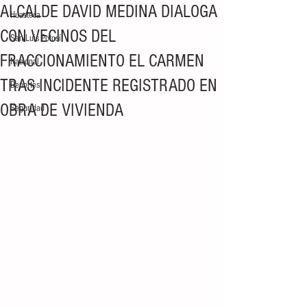
ALCALDE DAVID MEDINA DIALOGA
Huasteca
CON VECINOS DEL
San Luis Potosí
FRACCIONAMIENTO EL CARMEN
Nacional
TRAS INCIDENTE REGISTRADO EN
Deportes
OBRA DE VIVIENDA
Seguridad