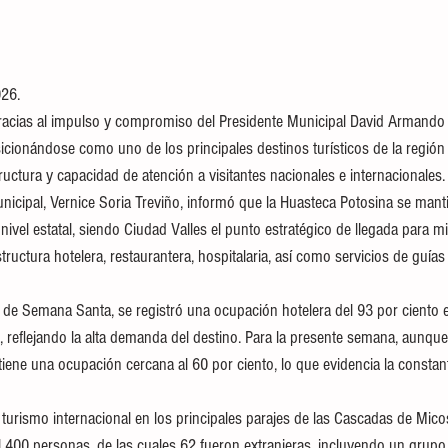
26. 
acias al impulso y compromiso del Presidente Municipal David Armando 
icionándose como uno de los principales destinos turísticos de la región
uctura y capacidad de atención a visitantes nacionales e internacionales.
nicipal, Vernice Soria Treviño, informó que la Huasteca Potosina se man
ivel estatal, siendo Ciudad Valles el punto estratégico de llegada para mile
tructura hotelera, restaurantera, hospitalaria, así como servicios de guía
o de Semana Santa, se registró una ocupación hotelera del 93 por ciento e
 reflejando la alta demanda del destino. Para la presente semana, aunqu
iene una ocupación cercana al 60 por ciento, lo que evidencia la constant
 turismo internacional en los principales parajes de las Cascadas de Mic
mil 400 personas, de las cuales 62 fueron extranjeras, incluyendo un grupo 