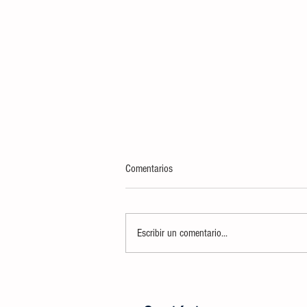
Comentarios
Escribir un comentario...
INCINERA FGR Y SEDENA MÁS DE
TRES TONELADAS 448 KILOS DE
NARCÓTICOS, DECOMISADOS EN LA