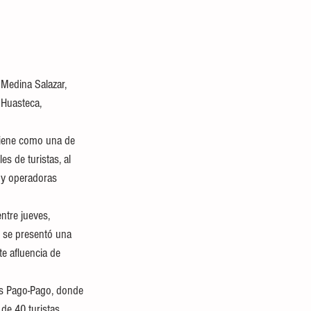
Medina Salazar, 
 Huasteca, 
tiene como una de 
s de turistas, al 
s y operadoras 
ntre jueves, 
e se presentó una 
e afluencia de 
os Pago-Pago, donde 
de 40 turistas 