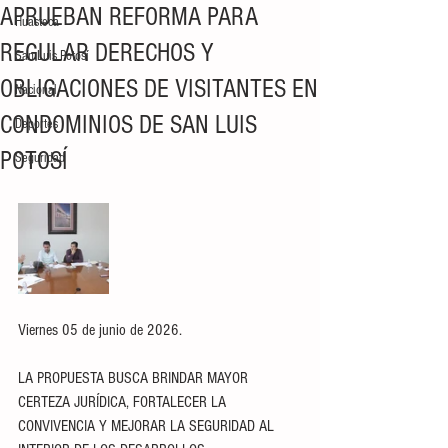
APRUEBAN REFORMA PARA
Huasteca
REGULAR DERECHOS Y
San Luis Potosí
OBLIGACIONES DE VISITANTES EN
Nacional
CONDOMINIOS DE SAN LUIS
Deportes
POTOSÍ
Seguridad
Viernes 05 de junio de 2026.
LA PROPUESTA BUSCA BRINDAR MAYOR 
CERTEZA JURÍDICA, FORTALECER LA 
CONVIVENCIA Y MEJORAR LA SEGURIDAD AL 