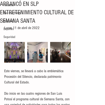
ARRANCÓ EN SLP
Huasteca
ENTRETENIMIENTO CULTURAL DE
San Luis Potosí
SEMANA SANTA
Nacional
Lunes 11 de abril de 2022
Deportes
Seguridad
Este viernes, se llevará a cabo la emblemática 
Procesión del Silencio, declarada patrimonio 
Cultural del Estado. 
Dio inicio en las cuatro regiones de San Luis 
Potosí el programa cultural de Semana Santa, con 
una variedad de actividades para todos los gustos 