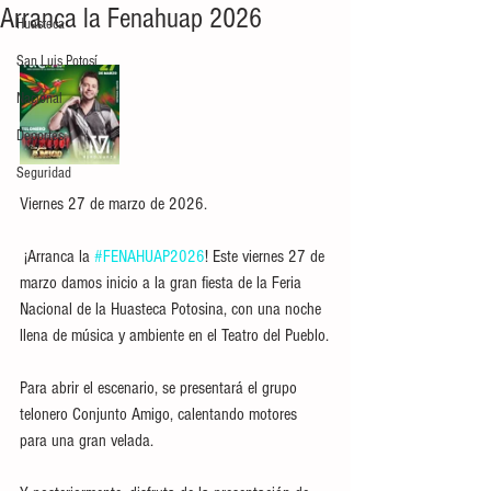
Arranca la Fenahuap 2026
Huasteca
San Luis Potosí
Nacional
Deportes
Seguridad
Viernes 27 de marzo de 2026.
 ¡Arranca la 
#FENAHUAP2026
! Este viernes 27 de 
marzo damos inicio a la gran fiesta de la Feria 
Nacional de la Huasteca Potosina, con una noche 
llena de música y ambiente en el Teatro del Pueblo.
Para abrir el escenario, se presentará el grupo 
telonero Conjunto Amigo, calentando motores 
para una gran velada.