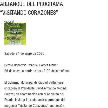
ARRANQUE DEL PROGRAMA
Huasteca
“VISITANDO CORAZONES”
San Luis Potosí
Nacional
Deportes
Seguridad
Sábado 24 de enero de 2026.
Centro Deportivo “Manuel Gómez Morín”
26 de enero, a partir de las 10:00 de la mañana
El Gobierno Municipal de Ciudad Valles, que 
encabeza el Presidente David Armando Medina 
Salazar, en coordinación con el Gobierno del 
Estado, invita a la ciudadanía al arranque del 
programa “Visitando Corazones”, una acción 