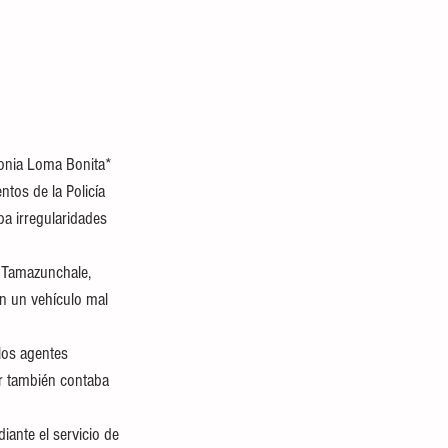
lonia Loma Bonita*
tos de la Policía 
a irregularidades 
e Tamazunchale, 
on un vehículo mal 
 los agentes 
or también contaba 
iante el servicio de 