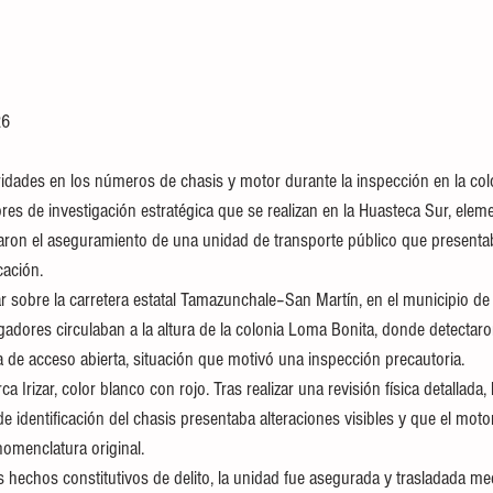
26
aridades en los números de chasis y motor durante la inspección en la co
es de investigación estratégica que se realizan en la Huasteca Sur, elemen
raron el aseguramiento de una unidad de transporte público que presentab
cación.
r sobre la carretera estatal Tamazunchale–San Martín, en el municipio d
gadores circulaban a la altura de la colonia Loma Bonita, donde detectar
a de acceso abierta, situación que motivó una inspección precautoria.
 Irizar, color blanco con rojo. Tras realizar una revisión física detallada,
e identificación del chasis presentaba alteraciones visibles y que el mot
omenclatura original.
s hechos constitutivos de delito, la unidad fue asegurada y trasladada med