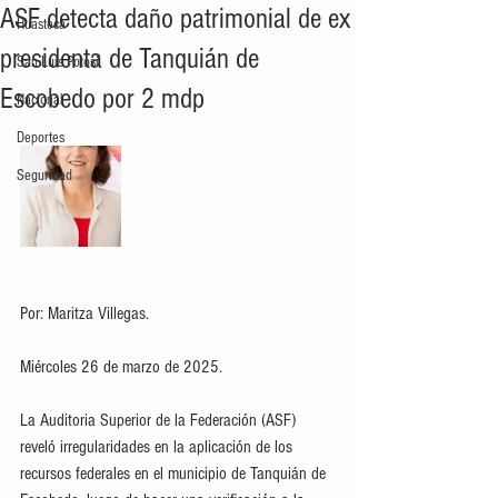
ASF detecta daño patrimonial de ex
Huasteca
presidenta de Tanquián de
San Luis Potosí
Escobedo por 2 mdp
Nacional
Deportes
Seguridad
Por: Maritza Villegas.
Miércoles 26 de marzo de 2025.
La Auditoria Superior de la Federación (ASF) 
reveló irregularidades en la aplicación de los 
recursos federales en el municipio de Tanquián de 