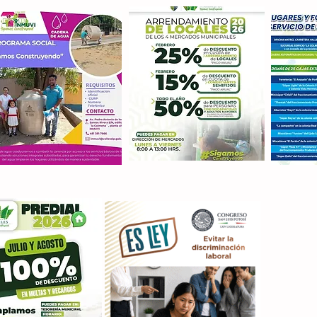
Con M