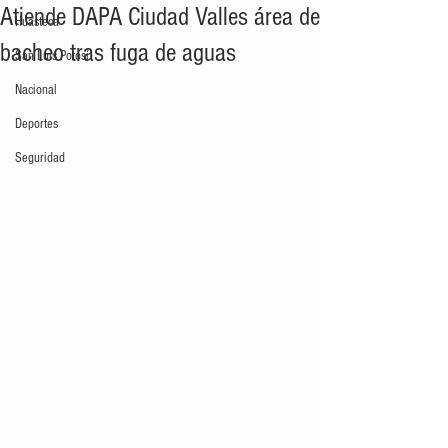
Atiende DAPA Ciudad Valles área de
Huasteca
bacheo tras fuga de aguas
San Luis Potosí
Nacional
Deportes
Seguridad