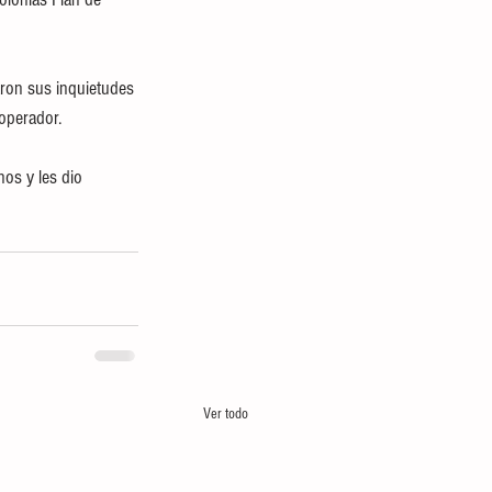
aron sus inquietudes 
operador. 
os y les dio 
Ver todo