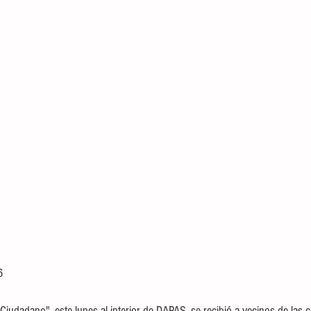
6
iudadano", este lunes al interior de DAPAS, se recibió a vecinos de las c