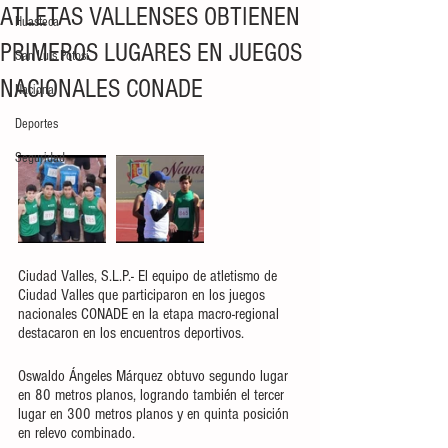
ATLETAS VALLENSES OBTIENEN
Huasteca
PRIMEROS LUGARES EN JUEGOS
San Luis Potosí
NACIONALES CONADE
Nacional
Deportes
Seguridad
Ciudad Valles, S.L.P.- El equipo de atletismo de 
Ciudad Valles que participaron en los juegos 
nacionales CONADE en la etapa macro-regional 
destacaron en los encuentros deportivos.
Oswaldo Ángeles Márquez obtuvo segundo lugar 
en 80 metros planos, logrando también el tercer 
lugar en 300 metros planos y en quinta posición 
en relevo combinado. 