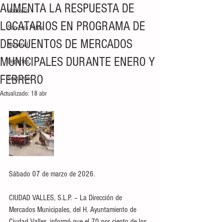
AUMENTA LA RESPUESTA DE
Huasteca
LOCATARIOS EN PROGRAMA DE
San Luis Potosí
DESCUENTOS DE MERCADOS
Nacional
MUNICIPALES DURANTE ENERO Y
Deportes
FEBRERO
Seguridad
Actualizado:
18 abr
Sábado 07 de marzo de 2026.
CIUDAD VALLES, S.L.P. – La Dirección de 
Mercados Municipales, del H. Ayuntamiento de 
Ciudad Valles, informó que el 70 por ciento de los 