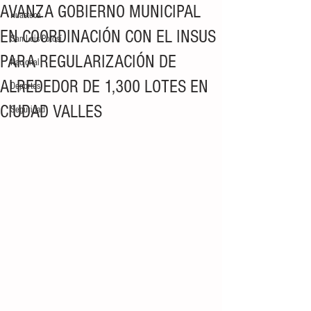
AVANZA GOBIERNO MUNICIPAL
Huasteca
EN COORDINACIÓN CON EL INSUS
San Luis Potosí
PARA REGULARIZACIÓN DE
Nacional
ALREDEDOR DE 1,300 LOTES EN
Deportes
CIUDAD VALLES
Seguridad