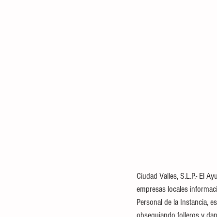
Ciudad Valles, S.L.P.- El A
empresas locales informació
Personal de la Instancia, e
obsequiando folleros y dand