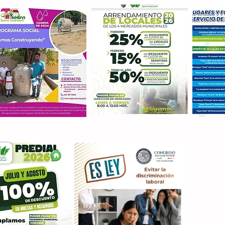
Con M