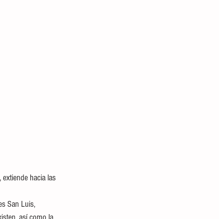
 extiende hacia las 
es San Luis, 
isten, así como la 