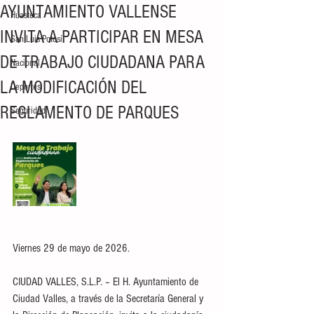
AYUNTAMIENTO VALLENSE
Huasteca
INVITA A PARTICIPAR EN MESA
San Luis Potosí
DE TRABAJO CIUDADANA PARA
Nacional
LA MODIFICACIÓN DEL
Deportes
REGLAMENTO DE PARQUES
Seguridad
Viernes 29 de mayo de 2026.
CIUDAD VALLES, S.L.P. – El H. Ayuntamiento de 
Ciudad Valles, a través de la Secretaría General y 