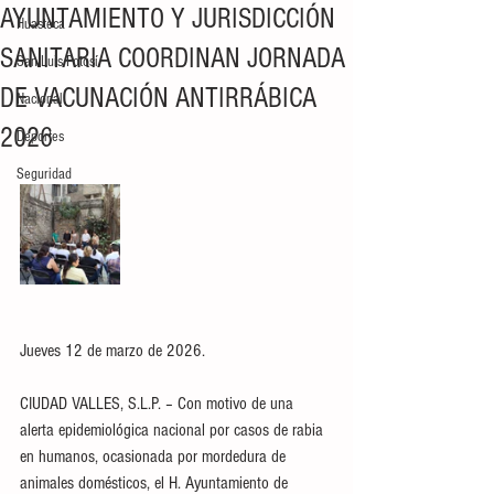
AYUNTAMIENTO Y JURISDICCIÓN
Huasteca
SANITARIA COORDINAN JORNADA
San Luis Potosí
DE VACUNACIÓN ANTIRRÁBICA
Nacional
2026
Deportes
Seguridad
Jueves 12 de marzo de 2026.
CIUDAD VALLES, S.L.P. – Con motivo de una 
alerta epidemiológica nacional por casos de rabia 
en humanos, ocasionada por mordedura de 
animales domésticos, el H. Ayuntamiento de 