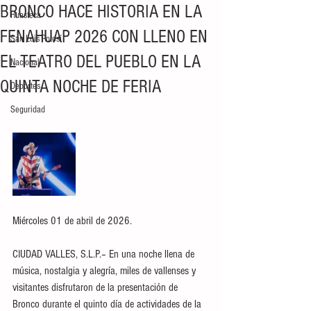
BRONCO HACE HISTORIA EN LA
Huasteca
FENAHUAP 2026 CON LLENO EN
San Luis Potosí
EL TEATRO DEL PUEBLO EN LA
Nacional
QUINTA NOCHE DE FERIA
Deportes
Seguridad
Miércoles 01 de abril de 2026.
CIUDAD VALLES, S.L.P.– En una noche llena de 
música, nostalgia y alegría, miles de vallenses y 
visitantes disfrutaron de la presentación de 
Bronco durante el quinto día de actividades de la 