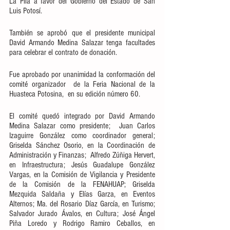
La Pila a favor del Gobierno del Estado de San 
Luis Potosí.
También se aprobó que el presidente municipal 
David Armando Medina Salazar tenga facultades 
para celebrar el contrato de donación.
Fue aprobado por unanimidad la conformación del 
comité organizador  de la Feria Nacional de la 
Huasteca Potosina,  en su edición número 60.
El comité quedó integrado por David Armando 
Medina Salazar como presidente;  Juan Carlos 
Izaguirre González como coordinador general; 
Griselda Sánchez Osorio, en la Coordinación de 
Administración y Finanzas;  Alfredo Zúñiga Hervert, 
en Infraestructura; Jesús Guadalupe González 
Vargas, en la Comisión de Vigilancia y Presidente 
de la Comisión de la FENAHUAP; Griselda 
Mezquida Saldaña y Elías Garza, en Eventos 
Alternos; Ma. del Rosario Díaz García, en Turismo; 
Salvador Jurado Ávalos, en Cultura; José Ángel 
Piña Loredo y Rodrigo Ramiro Ceballos, en 