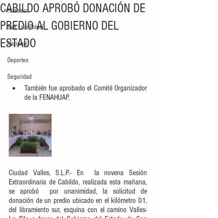
CABILDO APROBÓ DONACIÓN DE
Huasteca
PREDIO AL GOBIERNO DEL
San Luis Potosí
ESTADO
Nacional
Deportes
Seguridad
También fue aprobado el Comité Organizador 
de la FENAHUAP.
Ciudad Valles, S.L.P.- En  la novena Sesión 
Extraordinaria de Cabildo, realizada esta mañana, 
se aprobó  por unanimidad, la solicitud de 
donación de un predio ubicado en el kilómetro 01, 
del libramiento sur, esquina con el camino Valles-