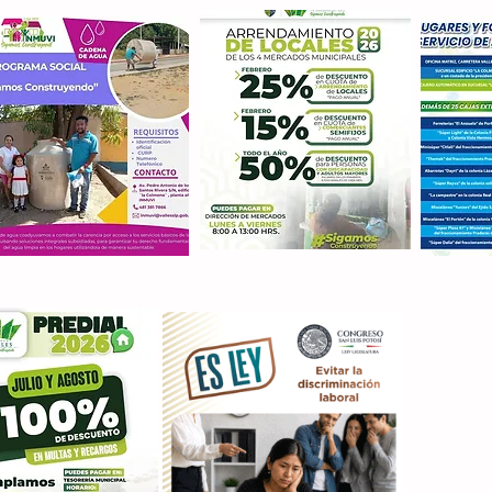
Con M