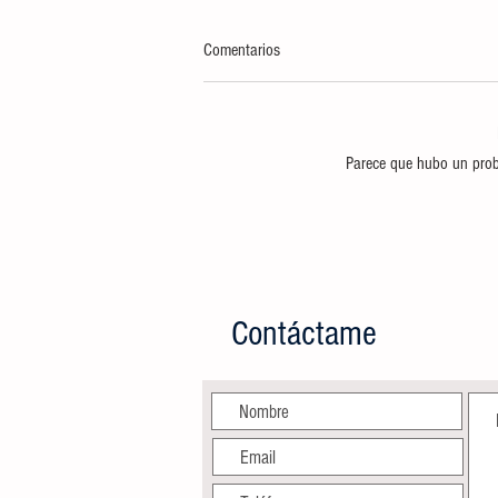
Comentarios
Parece que hubo un probl
INCINERA FGR Y SEDENA MÁS DE
TRES TONELADAS 448 KILOS DE
NARCÓTICOS, DECOMISADOS EN LA
ZONA NORESTE
Contáctame