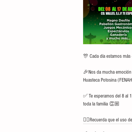
🎊 Cada día estamos más c
🎉Nos da mucha emoción sab
Huasteca Potosina (FENA
✅ Te esperamos del 8 al 1
toda la familia 👏🏼
👉🏼Recuerda que el uso d