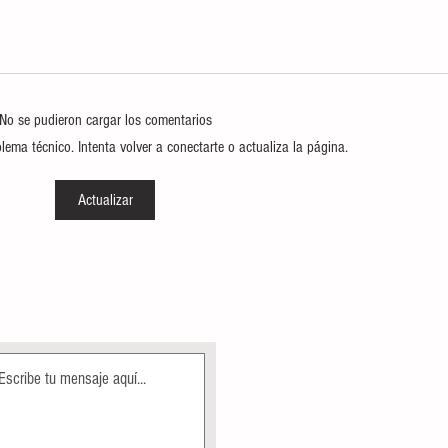
No se pudieron cargar los comentarios
ema técnico. Intenta volver a conectarte o actualiza la página.
ALBERCA OLÍMPICA MUNICIPAL
Direcc
Actualizar
PERMANECE EN MANTENIMIENTO
Ecolog
COMO PARTE DE LAS ACCIONES DE
árbole
MEJORA