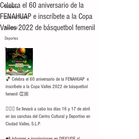
Celebra el 60 aniversario de la
Huasteca
FENAHUAP e inscríbete a la Copa
San Luis Potosí
Valles 2022 de básquetbol femenil
Nacional
Deportes
Seguridad
🏀 Celebra el 60 aniversario de la FENAHUAP  e 
inscríbete a la Copa Valles 2022 de básquetbol 
femenil 👏🏼
⛹🏻‍♀️ Se llevará a cabo los días 16 y 17 de abril 
en las canchas del Centro Cultural y Deportivo en 
Ciudad Valles, S.L.P. 
📲 Informes e inscripciones en DIFICUDE al 