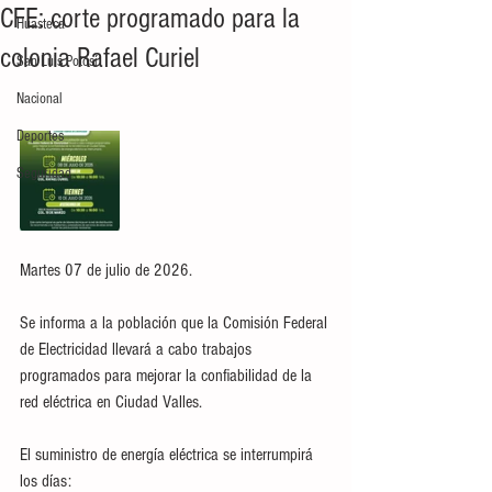
CFE: corte programado para la
Huasteca
colonia Rafael Curiel
San Luis Potosí
Nacional
Deportes
Seguridad
Martes 07 de julio de 2026.
Se informa a la población que la Comisión Federal 
de Electricidad llevará a cabo trabajos 
programados para mejorar la confiabilidad de la 
red eléctrica en Ciudad Valles.
El suministro de energía eléctrica se interrumpirá 
los días: