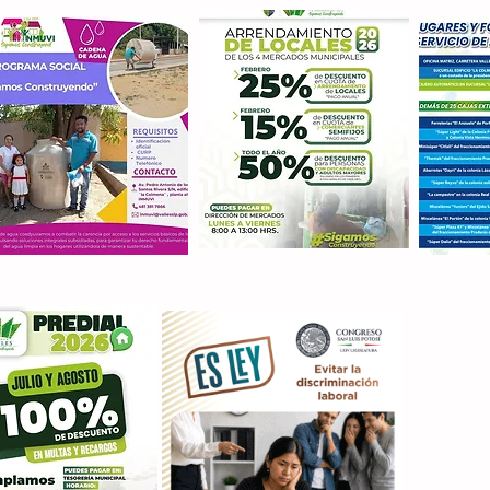
Con M