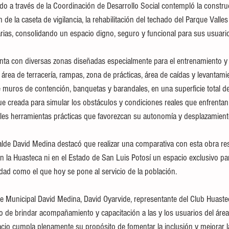
ado a través de la Coordinación de Desarrollo Social contempló la constru
ón de la caseta de vigilancia, la rehabilitación del techado del Parque Valles
ias, consolidando un espacio digno, seguro y funcional para sus usuari
enta con diversas zonas diseñadas especialmente para el entrenamiento y 
a área de terracería, rampas, zona de prácticas, área de caídas y levantam
 muros de contención, banquetas y barandales, en una superficie total d
e creada para simular los obstáculos y condiciones reales que enfrentan 
les herramientas prácticas que favorezcan su autonomía y desplazamient
alde David Medina destacó que realizar una comparativa con esta obra resu
en la Huasteca ni en el Estado de San Luis Potosí un espacio exclusivo pa
ad como el que hoy se pone al servicio de la población. 
nte Municipal David Medina, David Oyarvide, representante del Club Huast
o de brindar acompañamiento y capacitación a las y los usuarios del área
cio cumpla plenamente su propósito de fomentar la inclusión y mejorar la