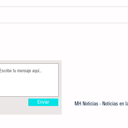
FISCALÍA POTOSINA CUMPLIMENTA
Rescat
ORDEN DE APREHENSIÓN CONTRA
a inme
TRES SEÑALADOS POR ROBO EN LA
Dustan
HUASTECA
Enviar
MH Noticias - Noticias en 