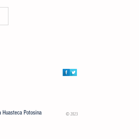
an y liberan a familia de pecaríes
diaciones de la Secundaria No 2
o Gómez Castillo
la Huasteca Potosina
© 2023