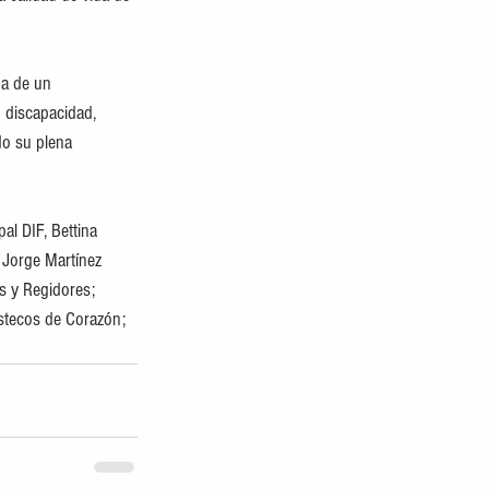
ga de un 
n discapacidad, 
do su plena 
al DIF, Bettina 
 Jorge Martínez 
s y Regidores; 
astecos de Corazón; 