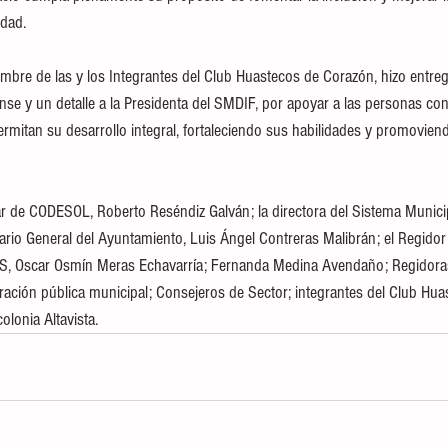
idad.
mbre de las y los Integrantes del Club Huastecos de Corazón, hizo entre
ense y un detalle a la Presidenta del SMDIF, por apoyar a las personas co
mitan su desarrollo integral, fortaleciendo sus habilidades y promovien
ular de CODESOL, Roberto Reséndiz Galván; la directora del Sistema Municip
ario General del Ayuntamiento, Luis Ángel Contreras Malibrán; el Regidor
APAS, Oscar Osmín Meras Echavarría; Fernanda Medina Avendaño; Regidora
tración pública municipal; Consejeros de Sector; integrantes del Club Hu
olonia Altavista.