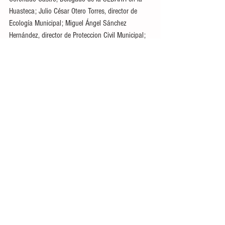
Huasteca; Julio César Otero Torres, director de 
Ecología Municipal; Miguel Ángel Sánchez 
Hernández, director de Proteccion Civil Municipal; 
representantes de los Ayuntamientos de la 
Huasteca; representantes de las diferentes 
Organizaciones Cañeras de la Zona Huasteca, 
demás interesados.
Huasteca
Ver todo
Entradas recientes