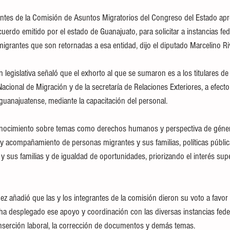
antes de la Comisión de Asuntos Migratorios del Congreso del Estado ap
erdo emitido por el estado de Guanajuato, para solicitar a instancias fed
migrantes que son retornadas a esa entidad, dijo el diputado Marcelino R
n legislativa señaló que el exhorto al que se sumaron es a los titulares de 
acional de Migración y de la secretaría de Relaciones Exteriores, a efecto 
guanajuatense, mediante la capacitación del personal.
nocimiento sobre temas como derechos humanos y perspectiva de géner
 y acompañamiento de personas migrantes y sus familias, políticas públic
 sus familias y de igualdad de oportunidades, priorizando el interés supe
z añadió que las y los integrantes de la comisión dieron su voto a favor 
ha desplegado ese apoyo y coordinación con las diversas instancias fede
inserción laboral, la corrección de documentos y demás temas.