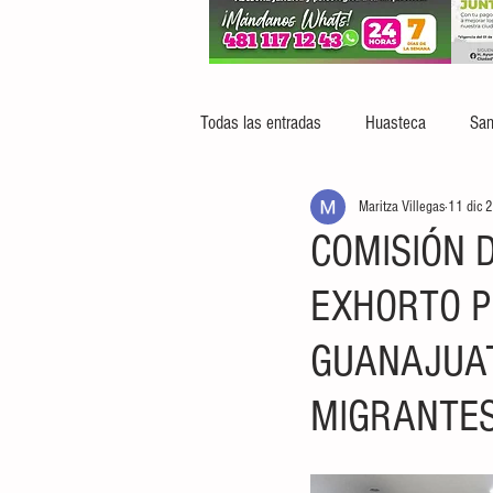
Todas las entradas
Huasteca
San
Maritza Villegas
11 dic 
COMISIÓN 
EXHORTO P
GUANAJUAT
MIGRANTE