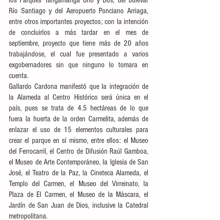
los Parques Tangamanga Uno y Dos, del bulevar 
Río Santiago y del Aeropuerto Ponciano Arriaga, 
entre otros importantes proyectos; con la intención 
de concluirlos a más tardar en el mes de 
septiembre, proyecto que tiene más de 20 años 
trabajándose, el cual fue presentado a varios 
exgobernadores sin que ninguno lo tomara en 
cuenta.
Gallardo Cardona manifestó que la integración de 
la Alameda al Centro Histórico será única en el 
país, pues se trata de 4.5 hectáreas de lo que 
fuera la huerta de la orden Carmelita, además de 
enlazar el uso de 15 elementos culturales para 
crear el parque en sí mismo, entre ellos: el Museo 
del Ferrocarril, el Centro de Difusión Raúl Gamboa, 
el Museo de Arte Contemporáneo, la Iglesia de San 
José, el Teatro de la Paz, la Cineteca Alameda, el 
Templo del Carmen, el Museo del Virreinato, la 
Plaza de El Carmen, el Museo de la Máscara, el 
Jardín de San Juan de Dios, inclusive la Catedral 
metropolitana. 