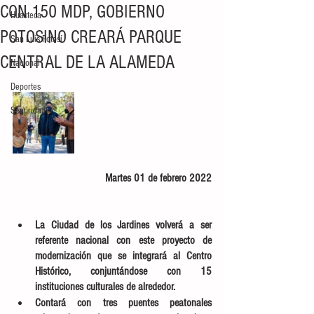
CON 150 MDP, GOBIERNO
Huasteca
POTOSINO CREARÁ PARQUE
San Luis Potosí
CENTRAL DE LA ALAMEDA
Nacional
Deportes
Seguridad
Martes 01 de febrero 2022
La Ciudad de los Jardines volverá a ser 
referente nacional con este proyecto de 
modernización que se integrará al Centro 
Histórico, conjuntándose con 15 
instituciones culturales de alrededor. 
Contará con tres puentes peatonales 