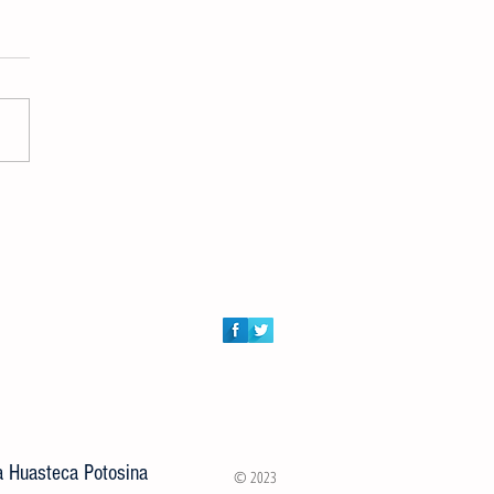
ión de Atención al Campo y
ía Municipal entregaron 100
s a rancherías de Ciudad Valles
la Huasteca Potosina
© 2023