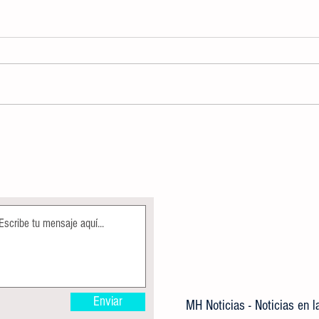
ALBERCA OLÍMPICA MUNICIPAL
Direcc
PERMANECE EN MANTENIMIENTO
Ecolog
COMO PARTE DE LAS ACCIONES DE
árbole
MEJORA
Enviar
MH Noticias - Noticias en 