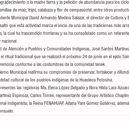
agradecimiento a la madre tierra y la petición de abundancia para los ciclo
millas de maíz, frijol, calabaza y flor de cempasúchil, entre otros producto
idente Municipal David Armando Medina Salazar, el director de Cultura y 
altó que esta actividad marca el inicio de una de las tradiciones más arr
ca, la cual ha trascendido fronteras y se ha consolidado como un referente
y nacional.
d de Atención a Pueblos y Comunidades Indígenas, José Santos Martínez 
 el ritual tradicional que se realizará el próximo 24 de junio en el ejido S
ceremonia conforme a las costumbres de la comunidad tenek.
erno Municipal reafirma su compromiso de preservar, fortalecer y difundir
tidad cultural de los pueblos indígenas de la Huasteca Potosina.
 presentes las regidoras Ma. Elena López Delgado y Nora Hilda Lara Azuar
tínez Espinoza, Carlos Torres, representante del Grupo Artístico Chaplins
cional Indigenista; la Reina FENAHUAP, Aitana Yare Gómez Gutiérrez, ademá
onsuelo.