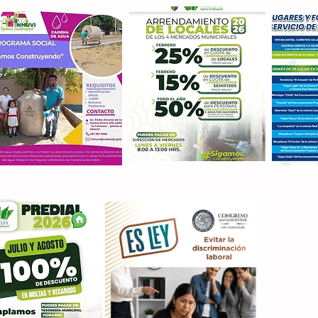
Con M