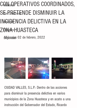
CON OPERATIVOS COORDINADOS,
Huasteca
SE PRETENDE DISMINUIR LA
San Luis Potosí
INCIDENCIA DELICTIVA EN LA
Nacional
ZONA HUASTECA
Deportes
Miércoles 02 de febrero, 2022
Seguridad
CIUDAD VALLES, S.L.P.- Dentro de las acciones 
para disminuir la presencia delictiva en varios 
municipios de la Zona Huasteca y en acato a una  
instrucción del Gobernador del Estado, Ricardo 