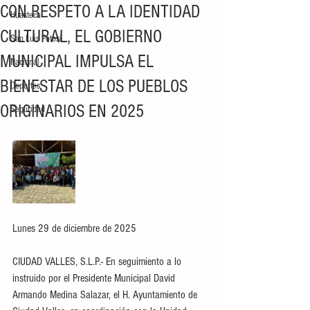
CON RESPETO A LA IDENTIDAD
Huasteca
CULTURAL, EL GOBIERNO
San Luis Potosí
MUNICIPAL IMPULSA EL
Nacional
BIENESTAR DE LOS PUEBLOS
Deportes
ORIGINARIOS EN 2025
Seguridad
Lunes 29 de diciembre de 2025
CIUDAD VALLES, S.L.P.- En seguimiento a lo 
instruido por el Presidente Municipal David 
Armando Medina Salazar, el H. Ayuntamiento de 