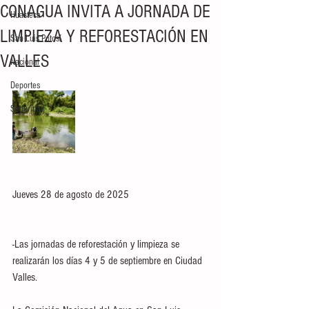
CONAGUA INVITA A JORNADA DE
Huasteca
LIMPIEZA Y REFORESTACIÓN EN
San Luis Potosí
VALLES
Nacional
Deportes
Seguridad
Jueves 28 de agosto de 2025
-Las jornadas de reforestación y limpieza se 
realizarán los días 4 y 5 de septiembre en Ciudad 
Valles.