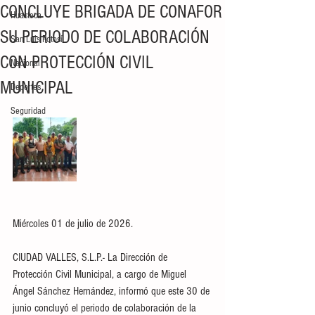
CONCLUYE BRIGADA DE CONAFOR
Huasteca
SU PERIODO DE COLABORACIÓN
San Luis Potosí
CON PROTECCIÓN CIVIL
Nacional
MUNICIPAL
Deportes
Seguridad
Miércoles 01 de julio de 2026.
CIUDAD VALLES, S.L.P.- La Dirección de 
Protección Civil Municipal, a cargo de Miguel 
Ángel Sánchez Hernández, informó que este 30 de 
junio concluyó el periodo de colaboración de la 