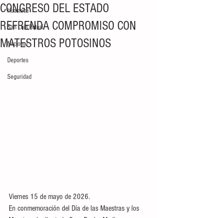
CONGRESO DEL ESTADO
Huasteca
REFRENDA COMPROMISO CON
San Luis Potosí
MATESTROS POTOSINOS
Nacional
Deportes
Seguridad
Viernes 15 de mayo de 2026. 
En conmemoración del Día de las Maestras y los 