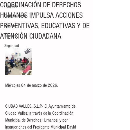
COORDINACIÓN DE DERECHOS
Huasteca
HUMANOS IMPULSA ACCIONES
San Luis Potosí
PREVENTIVAS, EDUCATIVAS Y DE
Nacional
ATENCIÓN CIUDADANA
Deportes
Seguridad
Miércoles 04 de marzo de 2026.
CIUDAD VALLES, S.L.P.- El Ayuntamiento de 
Ciudad Valles, a través de la Coordinación 
Municipal de Derechos Humanos, y por 
instrucciones del Presidente Municipal David 