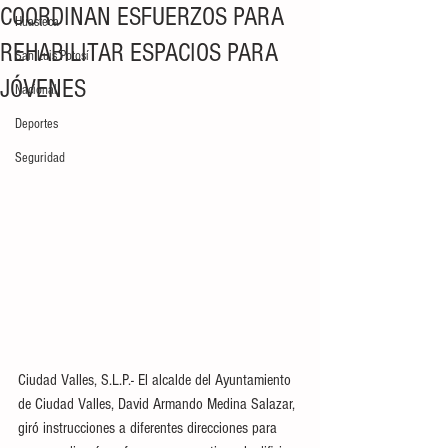
COORDINAN ESFUERZOS PARA
Huasteca
REHABILITAR ESPACIOS PARA
San Luis Potosí
JÓVENES
Nacional
Deportes
Seguridad
Ciudad Valles, S.L.P.- El alcalde del Ayuntamiento 
de Ciudad Valles, David Armando Medina Salazar, 
giró instrucciones a diferentes direcciones para 