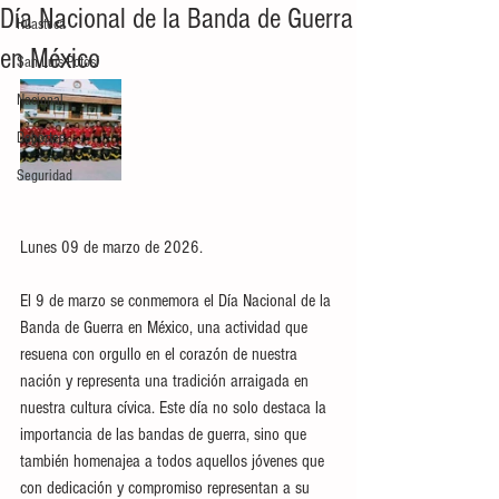
Día Nacional de la Banda de Guerra
Huasteca
en México
San Luis Potosí
Nacional
Deportes
Seguridad
Lunes 09 de marzo de 2026.
El 9 de marzo se conmemora el Día Nacional de la 
Banda de Guerra en México, una actividad que 
resuena con orgullo en el corazón de nuestra 
nación y representa una tradición arraigada en 
nuestra cultura cívica. Este día no solo destaca la 
importancia de las bandas de guerra, sino que 
también homenajea a todos aquellos jóvenes que 
con dedicación y compromiso representan a su 