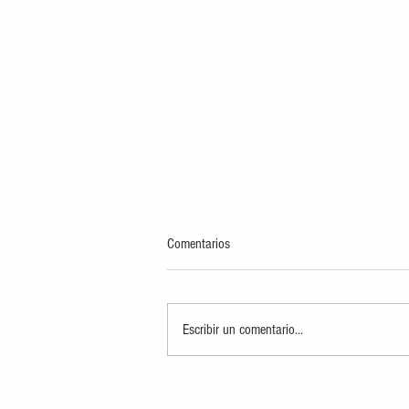
Comentarios
Escribir un comentario...
CIERRA CONVOCATORIA DEL
CERTAMEN “REPRESENTANTE DEL