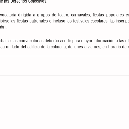
de los Derechos Colectivos.
catoria dirigida a grupos de teatro, carnavales, fiestas populares en
irse las fiestas patronales e incluso los festivales escolares, las inscrip
bril. 
har estas convocatorias deberán acudir para mayor información a las ofi
, a un lado del edificio de la colmena, de lunes a viernes, en horario de