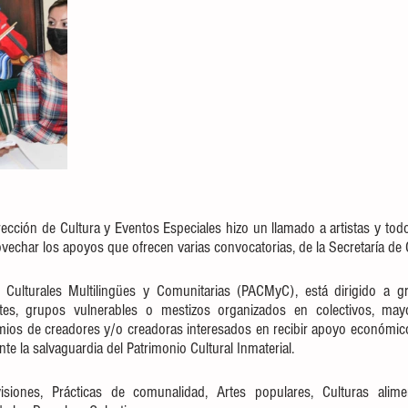
irección de Cultura y Eventos Especiales hizo un llamado a artistas y todos
ovechar los apoyos que ofrecen varias convocatorias, de la Secretaría de 
Culturales Multilingües y Comunitarias (PACMyC), está dirigido a gr
ntes, grupos vulnerables o mestizos organizados en colectivos, mayor
ios de creadores y/o creadoras interesados en recibir apoyo económico 
te la salvaguardia del Patrimonio Cultural Inmaterial.
ones, Prácticas de comunalidad, Artes populares, Culturas aliment