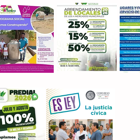
Con M