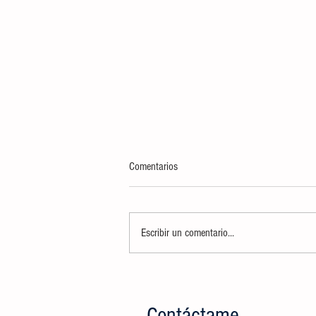
Comentarios
Escribir un comentario...
INCINERA FGR Y SEDENA MÁS DE
TRES TONELADAS 448 KILOS DE
NARCÓTICOS, DECOMISADOS EN LA
Contáctame