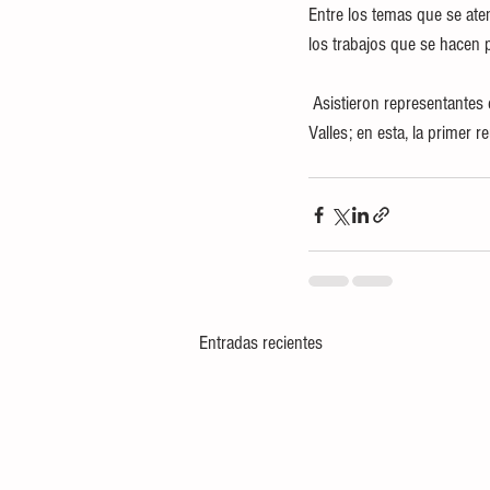
Entre los temas que se ate
los trabajos que se hacen 
 Asistieron representantes de los Organismos Operadores de Agua de Tamuin, Ébano, Tanquián de Escobedo y Ciudad 
Valles; en esta, la primer r
Entradas recientes