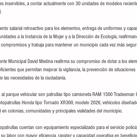
es inservibles, a contar actualmente con 30 unidades de modelos reciente
.
nto salarial retroactivo para los elementos, entrega de uniformes y capac
nidades a la Instancia de la Mujer y a la Dirección de Ecología, reafirma
 compromisos y trabaja para mantener un municipio cada vez más segur
dente Municipal David Medina reafirma su compromiso de dotar a los elem
cientes que permitan mejorar la vigilancia, la prevención de situaciones d
e las necesidades de la ciudadanía.
 al parque vehicular son patrullas tipo camioneta RAM 1500 Tradesman 
opatrullas Honda tipo Tornado XR300, modelo 2026, vehículos diseñados
d en colonias, comunidades y principales vialidades del municipio.
patrullas cuentan con equipamiento especializado para el servicio policial
u labor con mayor eficiencia, rapidez y capacidad operativa en beneficio 