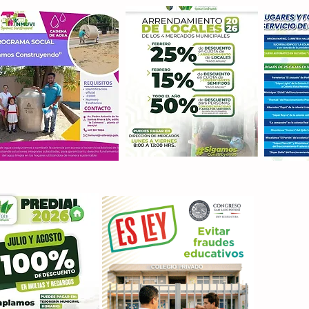
Con M