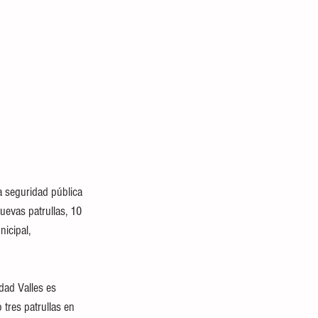
 seguridad pública 
evas patrullas, 10 
icipal, 
dad Valles es 
tres patrullas en 