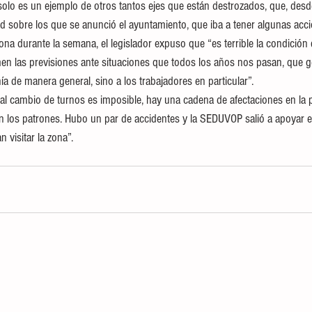
 solo es un ejemplo de otros tantos ejes que están destrozados, que, desde
ad sobre los que se anunció el ayuntamiento, que iba a tener algunas acc
zona durante la semana, el legislador expuso que “es terrible la condició
omen las previsiones ante situaciones que todos los años nos pasan, que 
a de manera general, sino a los trabajadores en particular”.
l al cambio de turnos es imposible, hay una cadena de afectaciones en la p
n los patrones. Hubo un par de accidentes y la SEDUVOP salió a apoyar e
 visitar la zona”.