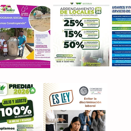
Con M