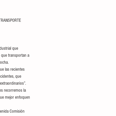
TRANSPORTE 
dustrial que 
 que transportan a 
Rocha.
ue las recientes 
ccidentes, que 
xtraordinarios”.
es recorremos la 
 que mejor enfoquen 
venida Comisión 