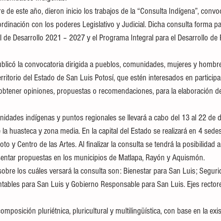
e de este año, dieron inicio los trabajos de la “Consulta Indígena”, convo
rdinación con los poderes Legislativo y Judicial. Dicha consulta forma pa
al de Desarrollo 2021 – 2027 y el Programa Integral para el Desarrollo de
 publicó la convocatoria dirigida a pueblos, comunidades, mujeres y hombr
territorio del Estado de San Luis Potosí, que estén interesados en particip
 obtener opiniones, propuestas o recomendaciones, para la elaboración d
nidades indígenas y puntos regionales se llevará a cabo del 13 al 22 de 
la huasteca y zona media. En la capital del Estado se realizará en 4 sedes
to y Centro de las Artes. Al finalizar la consulta se tendrá la posibilidad 
sentar propuestas en los municipios de Matlapa, Rayón y Aquismón.
bre los cuáles versará la consulta son: Bienestar para San Luis; Segurid
ables para San Luis y Gobierno Responsable para San Luis. Ejes rectores
omposición pluriétnica, pluricultural y multilingüística, con base en la exi