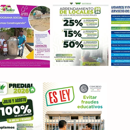
Con M